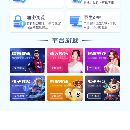
帕尔多是一位颇具潜力和天赋的年轻前锋，在里尔期间展现
出了不俗的竞技状态。他不仅具备出色的速度和灵活性，还
拥有很强的技术能力，这使得他能够轻松突破对方防线并创
造机会。同时，他在比赛中的跑位意识也相当出色，这让他
能够有效地接应队友传球并完成进攻任务。
根据统计数据，帕尔多在过去几个赛季中有着令人印象深刻
的进球记录。他不仅是里尔的重要得分手，同时也是球队进
攻体系中不可或缺的一环。这种高效且稳定的表现，使得他
被认为是替代戈登最佳人选之一。
此外，帕尔多还有着良好的心理素质。在面对压力时，他通
常能够保持冷静，并作出正确决策。这种心理素质对于一名
前锋来说至关重要，因为他们常常需要承担起破门得分的重
要责任。因此，他无疑能够适应英超这种竞争激烈环境所带
来的挑战。