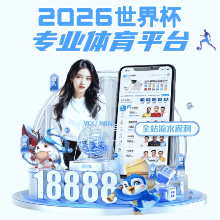
注册入口
乐竞体育APP
· 体育观看更
便捷
连接你的赛事视野，打造球迷专属的数字主场。
乐竞体育
app网页版
提供多终端支持、高清视频、 实时比分与赛事
推荐，让你随时随地畅享体育内容。
网页端入口