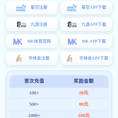
首页
体育动态
正文
在当今足球转会市场中，俱乐部之间的交易往往牵动着无数
球迷的心。近日，纽卡斯尔联队表达了引进里尔前锋帕尔多
的意愿，以填补戈登加盟拜仁慕尼黑后的空缺。这一消息引
发了广泛关注，既涉及到球队战术布局，也反映出球员个人
职业发展的选择。本文将从四个方面详细分析这一转会传
闻，包括纽卡斯尔的需求与策略、帕尔多的个人能力与表
现、戈登离开对球队的影响以及该交易可能带来的长远效
果。通过全面剖析，我们将更深入地理解这一潜在交易背后
的意义。
1、纽卡斯尔的需求与策略
近年来，纽卡斯尔联队在英超联赛中的表现不断提升，逐渐
成为一支不可忽视的力量。然而，随着竞争加剧，他们也面