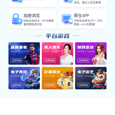
球爹解读新时代控卫标准库里欧文不再是传统控卫的代
表
2026-08-01
10 次浏览