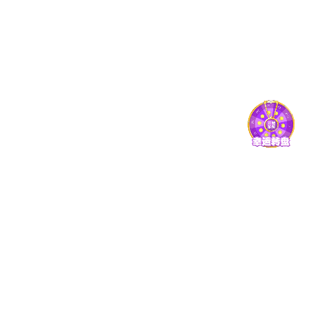
埃斯特旺泪洒赛场因伤无缘世界杯梦想深感失落与遗憾
2026-07-15
31 次浏览