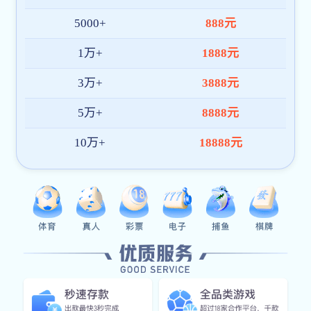
石家庄功夫足球俱乐部正式宣布宋浩宇重返球队的喜讯
2026-08-02
9 次浏览