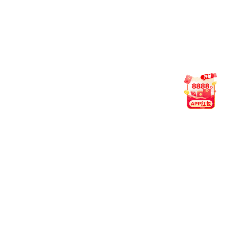
请确认您的网络连接是否稳定，建议使用 4G/5G 或 Wi-Fi
网络。如仍有问题，可尝试切换清晰度或联系平台客服排
查设备兼容性。
6
如何联系客服？支持哪些语言？
我们提供 7×24 小时在线服务，支持中文、英文、马来语
三语交流。您可通过官网 Live Chat、Telegram 或
WhatsApp 快速联系人工客服。
用户评分
4.9 / 5.0
200 万+ 次下载