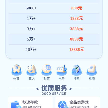
乐竞体育app全站App