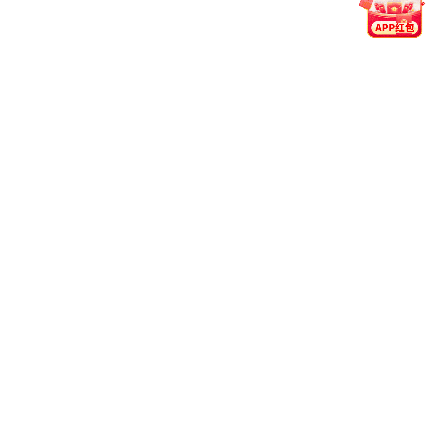
雷斯卡无疑将成为一个极具吸引力且合乎逻辑的人选。他不
仅拥有相关背景，还具备良好的沟通能力及领导潜质，使得
他能够顺利接手这一重要角色。然而，无论最终决定如何，
都意味着曼城将在战术理念和管理模式上迎来新的挑战。
因此，对于曼城而言，不仅要关注当前局势，更需放眼长
远，引导球队朝着更加稳健且创新的发展方向前行。这样的
变动或许会为这支伟大的俱乐部开辟出崭新的篇章，让我们
拭目以待！
分享到：