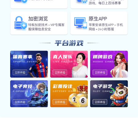
实践经验。他曾担任青训总监，并且在提升年轻球员方面有
着卓越成就。此外，他还在意大利及英格兰多个俱乐部积累
了自己的执教经验，为接任曼城主帅奠定了良好的基础。
他擅长于分析比赛和制定战术，这使得他能够有效地继承和
发扬曼城现有的战术体系。在短暂但高效的教练生涯中，他
展现出了出色的人际交往能力和管理团队的才能，这些都为
他未来可能担任主帅打下基础。
同时，他对球队文化和价值观有深入理解，可以确保曼城在
风格上的延续。这种内外兼修让他成为媒体眼中最具潜力的
人选，也让球迷们对未来充满期待。
3、两者之间战术哲学差异
虽然马雷斯卡深受瓜迪奥拉影响，但两者之间依然存在一定
程度上的战术差异。首先，在进攻策略上，瓜迪奥拉偏爱控