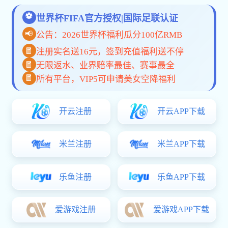
下载APP
英媒称若瓜迪奥拉辞职马雷斯卡有望接
任曼城主帅
2026-06-11 13:18
阅读 28 次