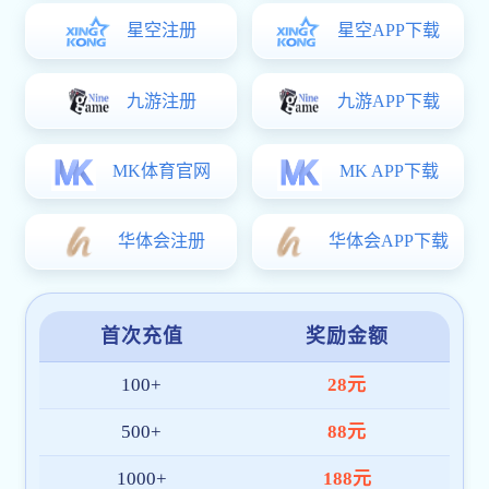
首页
体育动态
正文
近年来，曼城在瓜迪奥拉的执教下取得了辉煌的成绩，然而
关于他未来去向的讨论始终没有停止。近期英国媒体报道
称，如果瓜迪奥拉选择辞职，那么马雷斯卡将成为接任曼城
主帅的热门人选。本文将从四个方面探讨这一可能性，包括
瓜迪奥拉的影响力与离职原因、马雷斯卡的执教背景与能
力、两者之间的战术哲学差异以及球队未来的发展方向与挑
战。通过对这些方面的分析，我们可以更全面地理解这一话
题，并展望曼城在未来可能的发展。
1、瓜迪奥拉的影响力与离职原因
作为现代足球战术革新的代表人物之一，瓜迪奥拉在曼城执
教期间带来了显著变化。他不仅带领球队赢得多项重要荣
誉，还重塑了球员们的技战术素养。然而，随着赛季进程和