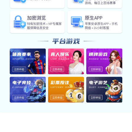
战增添了一些不确定因素。
阿森纳本赛季表现出色，他们晋级到了欧洲赛事的重要阶
段，这意味着他们的一些主力球员需要付出更多努力去争取
荣誉。因此，在面临国家队召唤时，他们往往处于两难境
地：既想为国效力，又不愿意放弃俱乐部带来的机会。
水晶宫同样面临类似情况。作为一支不断进步的球队，他们
希望能在国际舞台上展现自己的实力。然而，由于欧战与国
家队赛事时间冲突，一些优秀球员可能会错过国家队训练。
这对于整体备战无疑是一种考验，但同时也显示出这些俱乐
部在提升自身竞争力方面所做出的努力。
3、对球队备战影响
阿森纳和水晶宫球员稍晚抵达，对整个国家队备战造成了一
定程度上的影响。在高水平比赛中，磨合是至关重要的一