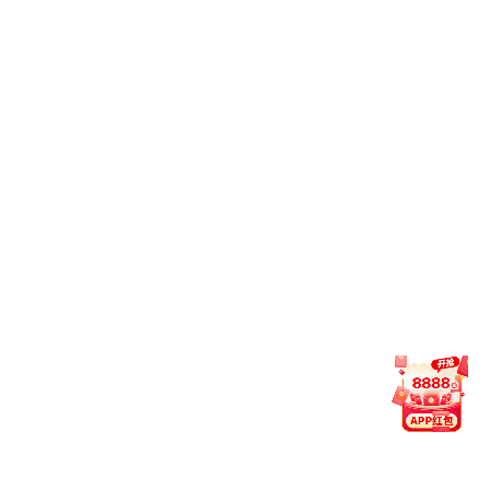
于年轻球员来说，这是向经验丰富前辈学习、证明自己的绝
佳机会。同时也是检验教练组调度能力的重要环节。
未来几周内，我们期待看到英格兰队如何克服困难，并最终
形成一套高效运转且富有竞争力的阵容。在激烈竞争中脱颖
而出，不仅代表着个人职业生涯的发展，更是为国争光的重
要使命。而对于所有关注这个话题的人来说，将拭目以待这
支球队在国际舞台上的精彩表现。
总结：
综上所述，英足总宣布将于6月1日集合英格兰国家队，对于
即将来临的大赛具有深远意义。从背景分析、不利因素到对
未来展望，我们看到每一步都充满挑战，同时又蕴含机遇。
这不仅是一次简单的集训，而是在全体成员共同努力下，为
实现目标而奋斗的重要起点。
面对即将展开的新征程，相信所有参与者都会竭尽全力，无