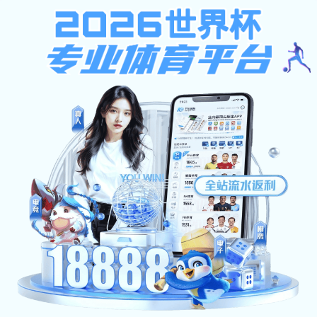
注册入口
乐竞体育APP
· 体育观看更
便捷
连接你的赛事视野，打造球迷专属的数字主场。
乐竞体育
app网页版
提供多终端支持、高清视频、 实时比分与赛事
推荐，让你随时随地畅享体育内容。
网页端入口