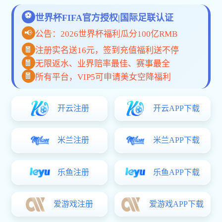
下载APP
桑德斯建议曼联引进态度积极球员莱奥
表现不够勤奋引发关注
2026-06-15 01:09
阅读 31 次