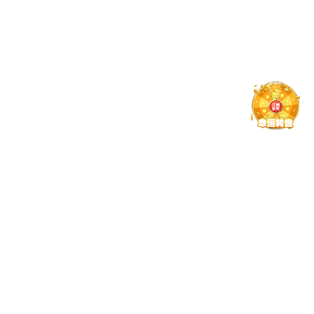
3、曼联引援策略分析
随着转会窗口即将开启，曼联面临着重塑阵容的重要任务。
在这个过程中，引进具有积极心态且勤奋努力的新成员无疑
是一项核心战略。这样做可以有效补充现有队伍中的短板，
并提升整体竞争力。
同时，在选择新援时，俱乐部管理层需要格外谨慎。他们不
仅要考虑球员在技术层面的潜力，还需考量其心理素质及职
业道德。这意味着，要主动寻找那些能够融入团队文化，并
愿意为集体荣誉而奋斗的人选。
此外，除了关注即将到来的转会市场外，曼联还应加强青训
体系建设。从根本上培养出既有天赋又具备良好品格的小
将，为未来发展打下坚实基础。这也正是桑德斯所倡导的方
法之一，通过内外兼修来实现可持续发展。
4、桑德斯建议的重要启示