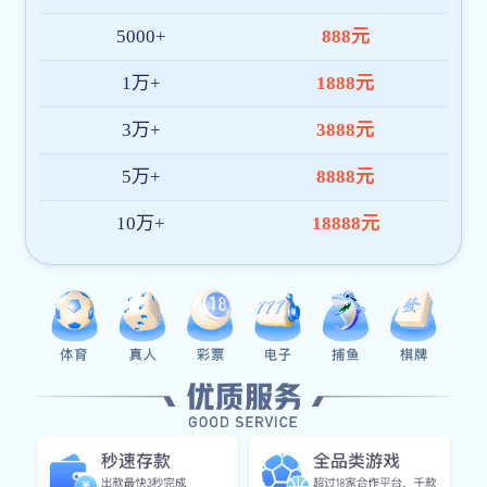
九次进入总决赛，他们再次证明了自己的竞争力，并且在联
盟中占有一席之地。
值得注意的是，虽然尼克斯队曾经获得过两次总冠军，但自
上世纪90年代以来，他们一直未能再度问鼎。这种情况让许
多球迷感到失望，但在最近几个赛季中，球队通过选秀和交
易逐渐重建，使得他们重回争冠行列。这种复兴不仅是对于
球队本身也是整个纽约市的一种鼓舞。
此外，在这第九次总决赛中，尼克斯面对的是实力强劲的对
手。他们需要充分发挥出团队合作的精神，以及年轻球员所
带来的活力与激情，这样才能够向冠军发起冲击。这一切都
体现了尼克斯不屈不挠、勇往直前的精神面貌。
2、湖人的辉煌战绩
湖人队无疑是NBA历史上最成功的球队之一，以32次夺冠而