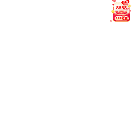
总结：
综上所述，“尼克斯队历史第九次总决赛并列第五 湖人32次
夺冠绿军23次成就辉煌”不仅展示了几支顶尖球队在NBA舞台
上的卓越表现，更反映出它们背后的奋斗精神与团队价值
观。从历史回顾到当今现状，每个阶段都蕴含着深厚的文化
积淀，与此同时也预示着未来发展的无限可能性。
A这三支传统豪门各具特色，它们所代表的不仅是一段段光
辉岁月，更是一种永恒追求卓越、不懈奋斗拼搏精神。在全
球瞩目的篮球舞台上，希望她们能够继续书写新的篇章，为
广大球迷奉献更多精彩瞬间！
分享到：