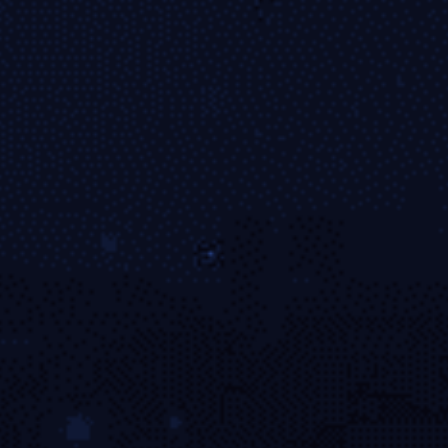
响
已不再仅仅与俱乐部成就挂钩，他...
弗
讨论弗里克莱万续约事宜”...
即
的明星之一，但近期前阿根廷国脚...