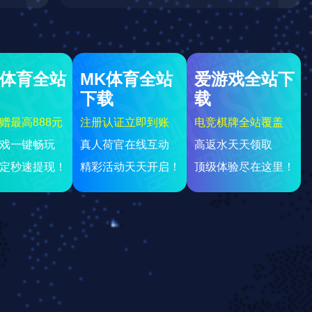
船高。尤其是在美国职业足球
，韩国球星孙兴慜紧随其后，
排名引发了众多讨论。本文将
赛及全球足球市场的影响。
的年薪已超过6000万美
球队，不仅是为了追求新的挑
仅体现在票房上，还包括赞助
种情况下，梅西不仅是球队的