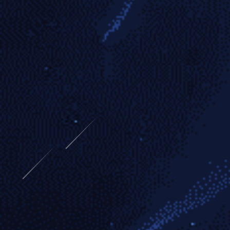
此外，梅西在 MLS 的成功
赏性都有所提高，从而吸引
2、孙兴慜的崛
与梅西形成鲜明对比的是韩国
足球市场上的重要性。孙兴
誉。
作为亚洲最具代表性的足球
种国际比赛中，通过进攻端
仿的对象，对亚足联的发展
更重要的是，孙兴慜在社交
播到更广泛的平台，这对于