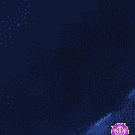
让 MLS 的整体竞争力和观
年薪位列第二，可见其在全球
而出，为自己赢得了良好的声
提升了形象。他频繁亮相于各
时，他也成为年轻球员学习模
大的粉丝基础，将亚洲文化传