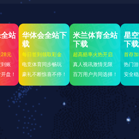
文
势和商业化程度不断提升，各大联赛的球员薪资水平也随之水涨
令人瞩目的年薪高居榜首，成为了这一联赛的标志性人物。同时
价值赢得了不少关注。此外，德国球星穆勒则排名第十二，这一
LS中的薪资情况以及孙兴慜与穆勒的地位，探讨他们对各自联
的薪资优势
的球员之一，其在MLS的年薪让人瞩目。据悉，他在迈阿密国际队
S历史纪录，也在全球范围内引起广泛关注。梅西选择加盟美国
潜力的认可。
阿密国际后，该俱乐部迅速提升了知名度和吸引力。这种效应不
乐部靠拢，从而进一步增加了梅西个人和团队的经济收益。在这
赛发展的关键力量。