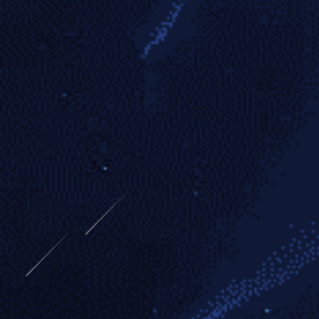
刻总能站出来帮助球队，这
通过对这些优秀球员的观察
高水平竞技状态，这也是为
2、技术特点及
不同于以往一些传统意义上的
投篮，他灵活的身体素质和
力而闻名，他不仅可以自己得
文班雅马则代表了一种全新
锋，通过巧妙运用身体力量
加多元化，也让比赛更加精
因此，从技术层面来看，这
成功。这种互补性正是现代