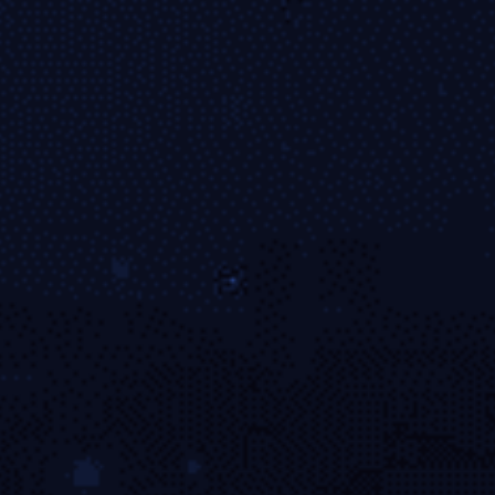
窥
架无人机盯上，引发了媒体和球迷...
有
了辉煌的成绩，然而关于他未来去...
意
展现出了强大的实力，连续赢得七场...