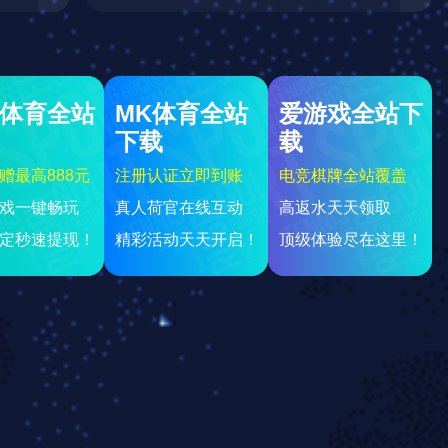
于揭晓。在这份榜单中，
具实力的球员。紧随其后的是新
论，同时也为即将到来的赛季
、未来潜力以及影响因素等，
上的综合能力。SGA凭借着
去年的MVP，他的数据统计
。
和灵活性使他成为内线防守的
能型战士著称，并且在关键时