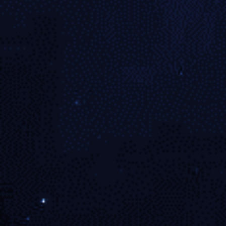
2026-07-17
阿森纳训练遭沃特福德无人机偷
近期，阿森纳的训练场被沃特福德的一
2026-07-05
英媒称若瓜迪奥拉辞职马雷斯卡
近年来，曼城在瓜迪奥拉的执教下取得
2026-06-11
湖人连胜七场东契奇向乌度卡示
在近期的NBA比赛中，洛杉矶湖人队
2026-06-16