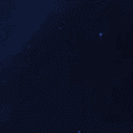
在…
不
皆知
俱乐部的经历成为了他青春岁月...