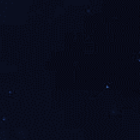
下一篇
管是谁帮帮主力吧！哈登米切尔表