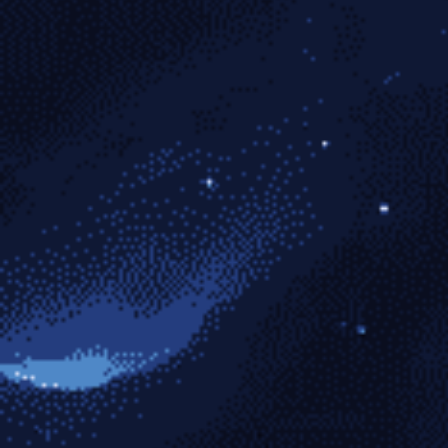
这种复杂环境下，一名球员
运动员提供定制化训练方案
此外，球队管理层是否能够
失误，都可能导致某些明星
最后，要强调的是媒体关注
对舆论压力，以及如何利用
来的发展轨迹。
总结：
总体而言，2K26最终能力
在。从SGA到约基奇，再到
注入无限期待。
随着时间推移，这些选手无疑
后，我们会见证更多激动人