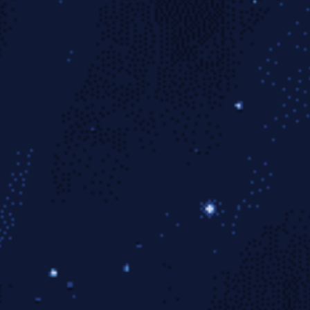
种精神品质让他稳居前列。
，可以发现他们各自都有独特之处。无论是在得分方式上还是在
何他们能够在如此激烈的竞争中脱颖而出的原因。
风格
强力得分手，本次排名中的几位顶尖球员都拥有多面性的技术特
准确的投篮选择使得防守者对于他的防范颇感头疼。而约基奇则
分，还能为队友创造机会，是名副其实的“球队发动机”。
的篮球理念，他结合了外线投射与内线保护，让对手难以应对。
和敏捷度，在比赛中制造各种进攻机会。他们四人所展现出的不
彩纷呈。
些顶尖选手并非只是依靠单一技能取胜，而是在团队整体框架下
篮球越来越强调的一种趋势。